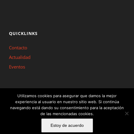
QUICKLINKS
Contacto
Actualidad
Eventos
Utilizamos cookies para asegurar que damos la mejor
experiencia al usuario en nuestro sitio web. Si continúa
Inline Madrid © Copyright 2022 |
Aviso Legal y Política de Privacidad
|
Política
navegando está dando su consentimiento para la aceptación
de las mencionadas cookies.
de Cookies
|
Información y Condiciones Generales
Estoy de acuerdo
Facebook
Twitter
YouTube
Instagram