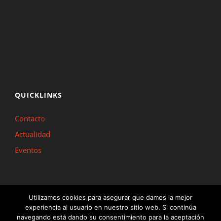
QUICKLINKS
Contacto
Actualidad
Eventos
Utilizamos cookies para asegurar que damos la mejor
experiencia al usuario en nuestro sitio web. Si continúa
Inline Madrid © Copyright 2022 |
Aviso Legal y Política de Privacidad
|
Política
navegando está dando su consentimiento para la aceptación