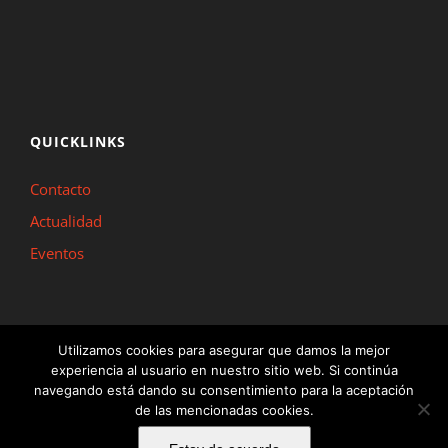
QUICKLINKS
Contacto
Actualidad
Eventos
Utilizamos cookies para asegurar que damos la mejor
experiencia al usuario en nuestro sitio web. Si continúa
Inline Madrid © Copyright 2022 |
Aviso Legal y Política de Privacidad
|
Política
navegando está dando su consentimiento para la aceptación
de las mencionadas cookies.
de Cookies
|
Información y Condiciones Generales