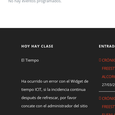
No hay eventos programados.
HOY HAY CLASE
ENTRAD
El Tiempo
CRÓNIC
FREEST
ALCOR
Ha ocurrido un error con el Widget de
27/03/
tiempo ICIT, si la incidencia continua
después de refrescar, por favor
CRÓNIC
concate con el administrador del sitio
FREEST
FUENL