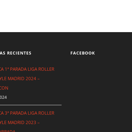
AS RECIENTES
FACEBOOK
A 1ª PARADA LIGA ROLLER
YLE MADRID 2024 –
CON
2024
A 3ª PARADA LIGA ROLLER
YLE MADRID 2023 –
ABRADA