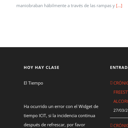
maniobraban hábilmente a través de las rampas y
[...]
HOY HAY CLASE
ENTRAD
El Tiempo
CRÓNIC
FREEST
ALCOR
Ha ocurrido un error con el Widget de
27/03/
tiempo ICIT, si la incidencia continua
después de refrescar, por favor
CRÓNIC