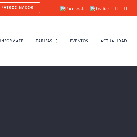
PATROCINADOR
Facebook
Twitter
YouTube
Inst
INFÓRMATE
TARIFAS
EVENTOS
ACTUALIDAD