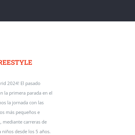
FREESTYLE
drid 2024! El pasado
n la primera parada en el
os la jornada con las
a los más pequeños e
k, mediante carreras de
a niños desde los 5 años.