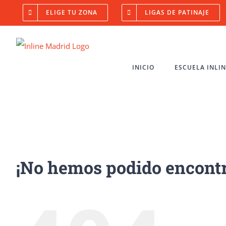
Saltar
ELIGE TU ZONA
LIGAS DE PATINAJE
al
contenido
INICIO
ESCUELA INLI
¡No hemos podido encontr